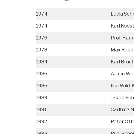
1974
Lucia Sch
1974
Karl Koes
1976
Prof. Han
1978
Max Rupp
1984
Karl Bruc
1986
Armin We
1986
Ilse Wild-
1989
Jakob Sc
1991
Carlfritz 
1992
Peter Ott
1993
Rudi Sch