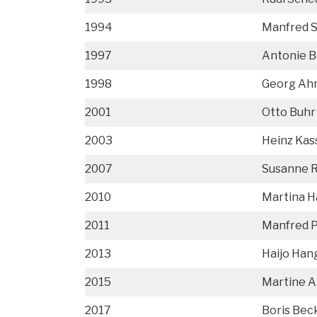
1994
Manfred S
1997
Antonie 
1998
Georg Ah
2001
Otto Buhr
2003
Heinz Kas
2007
Susanne R
2010
Martina 
2011
Manfred P
2013
Haijo Han
2015
Martine 
2017
Boris Bec