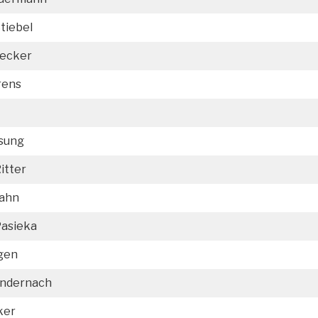
tiebel
Becker
rens
sung
itter
Hahn
asieka
gen
Andernach
ker