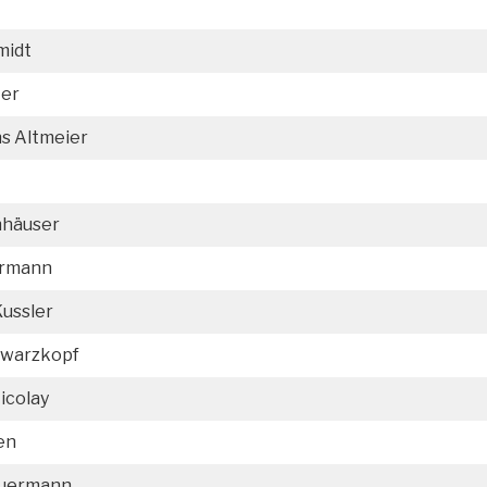
midt
ter
ns Altmeier
hhäuser
rmann
Kussler
hwarzkopf
Nicolay
en
euermann